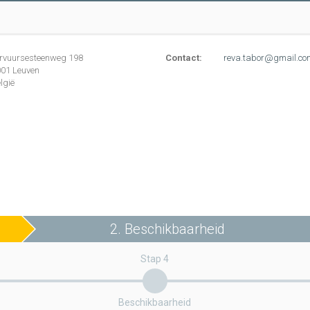
ervuursesteenweg
198
Contact:
reva.tabor@gmail.co
001
Leuven
lgië
2. Beschikbaarheid
Stap 4
Beschikbaarheid