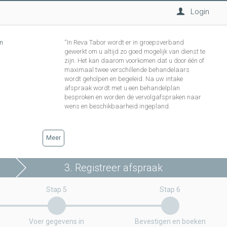
Login
m
“In Reva Tabor wordt er in groepsverband
gewerkt om u altijd zo goed mogelijk van dienst te
zijn. Het kan daarom voorkomen dat u door één of
maximaal twee verschillende behandelaars
wordt geholpen en begeleid. Na uw intake
afspraak wordt met u een behandelplan
besproken en worden de vervolgafspraken naar
wens en beschikbaarheid ingepland.
Meer
3. Registreer afspraak
Stap 5
Stap 6
Voer gegevens in
Bevestigen en boeken