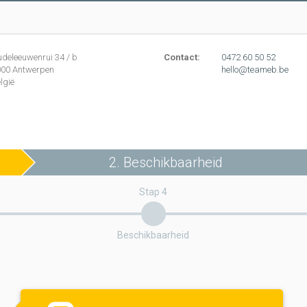
udeleeuwenrui
34
/ b
Contact:
0472 60 50 52
000
Antwerpen
hello@teameb.be
lgië
2. Beschikbaarheid
Stap 4
Beschikbaarheid