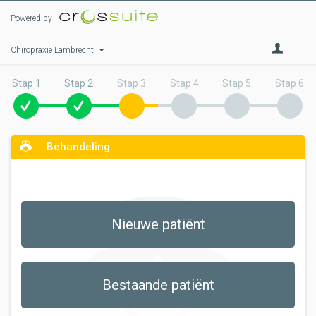
Powered by
Chiropraxie Lambrecht
Stap 1
Stap 2
Stap 3
Stap 4
Stap 5
Stap 6
Behandeling
Nieuwe patiënt
Bestaande patiënt