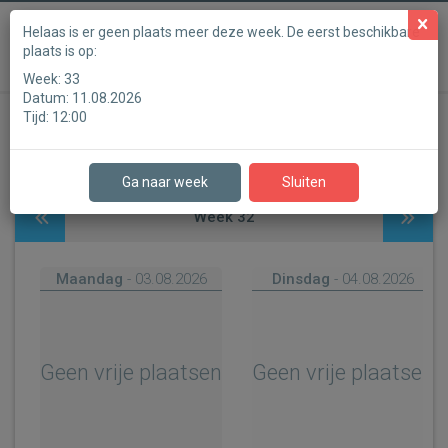
NL
Powered by
Helaas is er geen plaats meer deze week. De eerst beschikbare
plaats is op:
SUMMIT
Week:
33
Datum:
11.08.2026
Tijd:
12:00
Stap 1
Stap 2
Stap 3
Stap 4
Stap 5
Stap 6
Ga naar week
Sluiten
Week
32
Maandag
- 03.08.2026
Dinsdag
- 04.08.2026
Geen vrije plaatsen
Geen vrije plaatsen