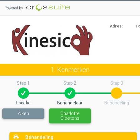
Powered by
Adres:
Po
1. Kenmerken
Stap 1
Stap 2
Stap 3
Locatie
Behandelaar
Behandeling
Alken
Charlotte
Cloetens
Behandeling